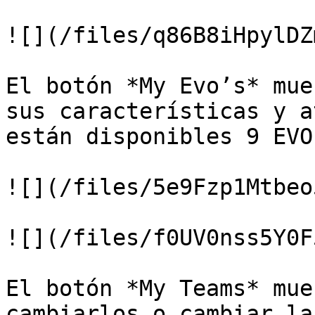
![](/files/q86B8iHpylDZ
El botón *My Evo’s* mue
sus características y a
están disponibles 9 EVO
![](/files/5e9Fzp1Mtbeo
![](/files/f0UV0nss5Y0F
El botón *My Teams* mue
cambiarlos o cambiar la