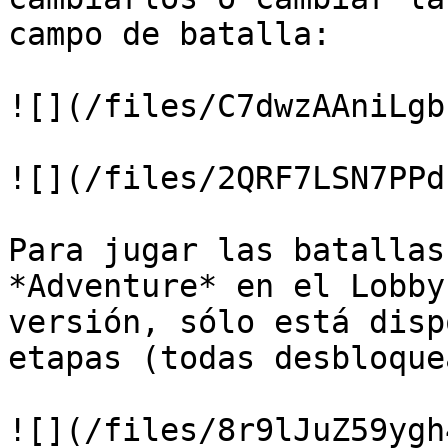
campo de batalla:

![](/files/C7dwzAAniLgb
![](/files/2QRF7LSN7PPd
Para jugar las batallas
*Adventure* en el Lobby
versión, sólo está disp
etapas (todas desbloque
![](/files/8r9lJuZ59ygh