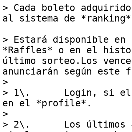
> Cada boleto adquirido
al sistema de *ranking*.
> Estará disponible en 
*Raffles* o en el histo
último sorteo.Los vence
anunciarán según este f
>

> 1\.      Login, si el
en el *profile*.

>

> 2\.      Los últimos 