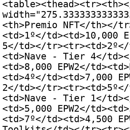
<table><thead><tr><th><
width="275.333333333333
<th>Premio NFT</th></tr
<td>1º</td><td>10,000 E
5</td></tr><tr><td>2º</
<td>Nave - Tier 4</td><
<td>8,000 EPW2</td><td>
<td>4º</td><td>7,000 EP
2</td></tr><tr><td>5º</
<td>Nave - Tier 1</td><
<td>5,000 EPW2</td><td>
<td>7º</td><td>4,500 EP
Toolkits</td></tr><tr><