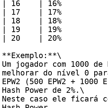
| 16    | 16%          
| 17    | 17%          
| 18    | 18%          
| 19    | 19%          
| 20    | 20%          
**Exemplo:**\

Um jogador com 1000 de 
melhorar do nível 0 par
EPW2 (500 EPW2 + 1000 E
Hash Power de 2%.\

Neste caso ele ficará c