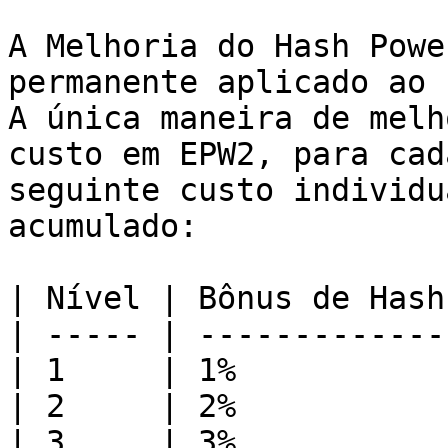
A Melhoria do Hash Powe
permanente aplicado ao 
A única maneira de melh
custo em EPW2, para cad
seguinte custo individu
acumulado:

| Nível | Bônus de Hash
| ----- | -------------
| 1     | 1%           
| 2     | 2%           
| 3     | 3%           