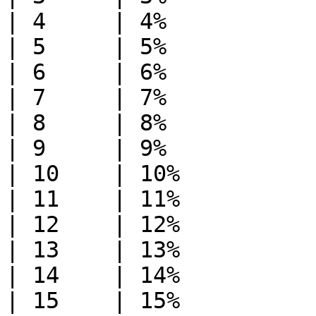
| 4     | 4%           
| 5     | 5%           
| 6     | 6%           
| 7     | 7%           
| 8     | 8%           
| 9     | 9%           
| 10    | 10%          
| 11    | 11%          
| 12    | 12%          
| 13    | 13%          
| 14    | 14%          
| 15    | 15%          